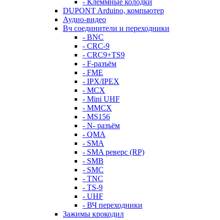
- Клеммные колодки
DUPONT Arduino, компьютер
Аудио-видео
Вч соединители и переходники
- BNC
- CRC-9
- CRC9+TS9
- F-разъём
- FME
- IPX/IPEX
- MCX
- Mini UHF
- MMCX
- MS156
- N- разъём
- QMA
- SMA
- SMA реверс (RP)
- SMB
- SMC
- TNC
- TS-9
- UHF
- ВЧ переходники
Зажимы крокодил