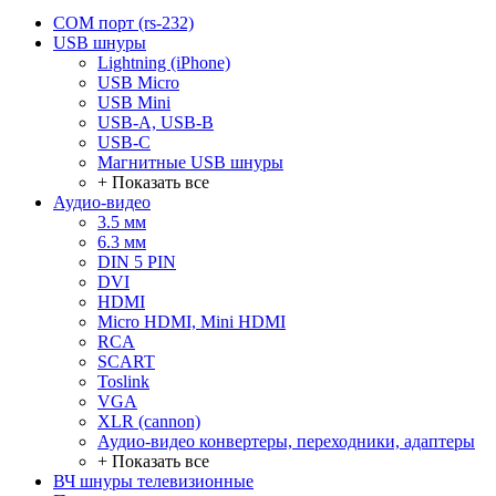
COM порт (rs-232)
USB шнуры
Lightning (iPhone)
USB Micro
USB Mini
USB-A, USB-B
USB-C
Магнитные USB шнуры
+ Показать все
Аудио-видео
3.5 мм
6.3 мм
DIN 5 PIN
DVI
HDMI
Micro HDMI, Mini HDMI
RCA
SCART
Toslink
VGA
XLR (cannon)
Аудио-видео конвертеры, переходники, адаптеры
+ Показать все
ВЧ шнуры телевизионные