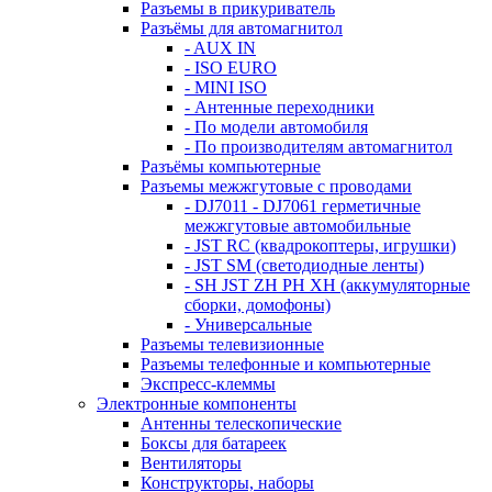
Разъемы в прикуриватель
Разъёмы для автомагнитол
- AUX IN
- ISO EURO
- MINI ISO
- Антенные переходники
- По модели автомобиля
- По производителям автомагнитол
Разъёмы компьютерные
Разъемы межжгутовые с проводами
- DJ7011 - DJ7061 герметичные
межжгутовые автомобильные
- JST RC (квадрокоптеры, игрушки)
- JST SM (светодиодные ленты)
- SH JST ZH PH XH (аккумуляторные
сборки, домофоны)
- Универсальные
Разъемы телевизионные
Разъемы телефонные и компьютерные
Экспресс-клеммы
Электронные компоненты
Антенны телескопические
Боксы для батареек
Вентиляторы
Конструкторы, наборы