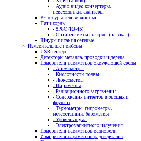
- XLR (cannon)
- Аудио-видео конвертеры,
переходники, адаптеры
ВЧ шнуры телевизионные
Патч-корды
- 8P8C (RJ-45)
- Оптические патч-корды (на заказ)
Шнуры питания сетевые
Измерительные приборы
USB тестеры
Детекторы металла, проводки и дерева
Измерители параметров окружающей среды
- Анемометры
- Кислотности почвы
- Люксометры
- Пирометры
- Радиационного загрязнения
- Содержания нитратов в овощах и
фруктах
- Термометры, гигрометры,
метеостанции, барометры
- Уровень шума
- Электромагнитного излучения
Измерители параметров радиоволн
Измерители параметров радиодеталей