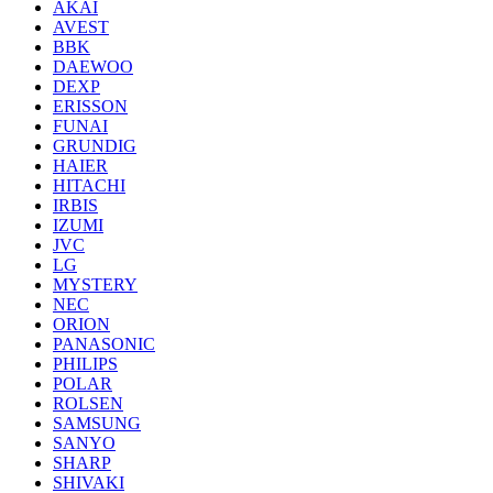
AKAI
AVEST
BBK
DAEWOO
DEXP
ERISSON
FUNAI
GRUNDIG
HAIER
HITACHI
IRBIS
IZUMI
JVC
LG
MYSTERY
NEC
ORION
PANASONIC
PHILIPS
POLAR
ROLSEN
SAMSUNG
SANYO
SHARP
SHIVAKI