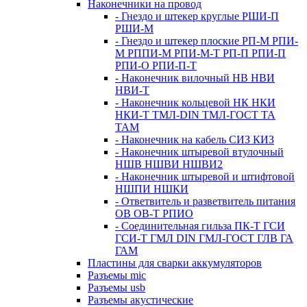
Наконечники на провод
- Гнездо и штекер круглые РШИ-П
РШИ-М
- Гнездо и штекер плоские РП-М РПИ-
М РППИ-М РПИ-М-Т РП-П РПИ-П
РПИ-О РПИ-П-Т
- Наконечник вилочный НВ НВИ
НВИ-Т
- Наконечник кольцевой НК НКИ
НКИ-Т ТМЛ-DIN ТМЛ-ГОСТ ТА
ТАМ
- Наконечник на кабель СИЗ КИЗ
- Наконечник штыревой втулочный
НШВ НШВИ НШВИ2
- Наконечник штыревой и штифтовой
НШПИ НШКИ
- Ответвитель и разветвитель питания
ОВ ОВ-Т РПИО
- Соединительная гильза ПК-Т ГСИ
ГСИ-Т ГМЛ DIN ГМЛ-ГОСТ ГЛВ ГА
ГАМ
Пластины для сварки аккумуляторов
Разъемы mic
Разъемы usb
Разъемы акустические