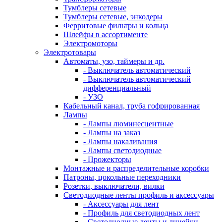
Тумблеры сетевые
Тумблеры сетевые, энкодеры
Ферритовые фильтры и кольца
Шлейфы в ассортименте
Электромоторы
Электротовары
Автоматы, узо, таймеры и др.
- Выключатель автоматический
- Выключатель автоматический
дифференциальный
- УЗО
Кабельный канал, труба гофрированная
Лампы
- Лампы люминесцентные
- Лампы на заказ
- Лампы накаливания
- Лампы светодиодные
- Прожекторы
Монтажные и распределительные коробки
Патроны, цокольные переходники
Розетки, выключатели, вилки
Светодиодные ленты профиль и аксессуары
- Аксессуары для лент
- Профиль для светодиодных лент
- Светодиодные ленты и линейки