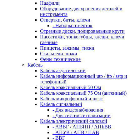
Надфили
Оборудование для хранения деталей и
инструмента
Отвертки, биты, ключи
- Наборы отвёрток
Отрезные диски, полировальные круги
Пассатижи, тонкогубцы, клещи, ключи
гаечные
Пинцеты, зажимы, тиски
Скальпели, ножи
Фены технические
Кабель
Кабель акустический
Кабель информационный utp / ftp / sstp и
телефонный
Кабель коаксиальный 50 Ом
Кабель коаксиальный 75 Ом (антенный)
Кабель микрофонный и шгэс
Кабель сигнальный
- Для видеонаблюдения
- Для систем сигнализации
Кабель электрический силовой
- АВВГ / АПБПП / АПБВВ
- АПУВ / АПВ / ПАВ
- ВВГ