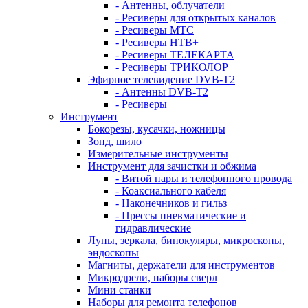
- Антенны, облучатели
- Ресиверы для открытых каналов
- Ресиверы МТС
- Ресиверы НТВ+
- Ресиверы ТЕЛЕКАРТА
- Ресиверы ТРИКОЛОР
Эфирное телевидение DVB-T2
- Антенны DVB-T2
- Ресиверы
Инструмент
Бокорезы, кусачки, ножницы
Зонд, шило
Измерительные инструменты
Инструмент для зачистки и обжима
- Витой пары и телефонного провода
- Коаксиального кабеля
- Наконечников и гильз
- Прессы пневматические и
гидравлические
Лупы, зеркала, бинокуляры, микроскопы,
эндоскопы
Магниты, держатели для инструментов
Микродрели, наборы сверл
Мини станки
Наборы для ремонта телефонов