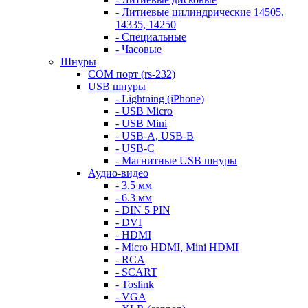
- Литиевые цилиндрические 14505,
14335, 14250
- Специальные
- Часовые
Шнуры
COM порт (rs-232)
USB шнуры
- Lightning (iPhone)
- USB Micro
- USB Mini
- USB-A, USB-B
- USB-C
- Магнитные USB шнуры
Аудио-видео
- 3.5 мм
- 6.3 мм
- DIN 5 PIN
- DVI
- HDMI
- Micro HDMI, Mini HDMI
- RCA
- SCART
- Toslink
- VGA