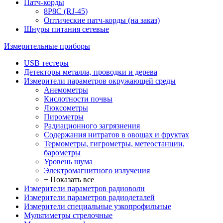
Патч-корды
8P8C (RJ-45)
Оптические патч-корды (на заказ)
Шнуры питания сетевые
Измерительные приборы
USB тестеры
Детекторы металла, проводки и дерева
Измерители параметров окружающей среды
Анемометры
Кислотности почвы
Люксометры
Пирометры
Радиационного загрязнения
Содержания нитратов в овощах и фруктах
Термометры, гигрометры, метеостанции,
барометры
Уровень шума
Электромагнитного излучения
+ Показать все
Измерители параметров радиоволн
Измерители параметров радиодеталей
Измерители специальные узкопрофильные
Мультиметры стрелочные