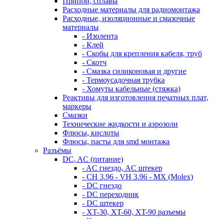
Припои, сплавы
Расходные материалы для радиомонтажа
Расходные, изоляционные и смазочные
материалы
- Изолента
- Клей
- Скобы для крепления кабеля, труб
- Скотч
- Смазка силиконовая и другие
- Термоусадочная трубка
- Хомуты кабельные (стяжка)
Реактивы для изготовления печатных плат,
маркеры
Смазки
Технические жидкости и аэрозоли
Флюсы, кислоты
Флюсы, пасты для smd монтажа
Разъёмы
DC, AC (питание)
- AC гнездо, AC штекер
- CH 3.96 - VH 3.96 - MX (Molex)
- DC гнездо
- DC переходник
- DC штекер
- XT-30, XT-60, XT-90 разъемы