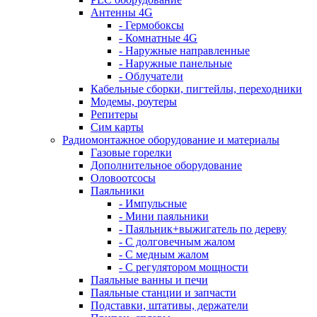
Антенны 4G
- Гермобоксы
- Комнатные 4G
- Наружные направленные
- Наружные панельные
- Облучатели
Кабельные сборки, пигтейлы, переходники
Модемы, роутеры
Репитеры
Сим карты
Радиомонтажное оборудование и материалы
Газовые горелки
Дополнительное оборудование
Оловоотсосы
Паяльники
- Импульсные
- Мини паяльники
- Паяльник+выжигатель по дереву
- С долговечным жалом
- С медным жалом
- С регулятором мощности
Паяльные ванны и печи
Паяльные станции и запчасти
Подставки, штативы, держатели