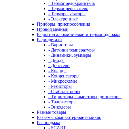
- Термопредохранитель
- Термопрерыватель
- Терморегуляторы
- Электронные
Приборы, приспособления
Провод медный
Радиатор алюминиевый и термоподложка
Радиодетали
- Варисторы
- Датчики температуры
- Динамики, зуммеры
- Диоды
- Дроссели
- Кварцы
- Конденсаторы
- Микросхемы
- Резисторы
- Стабилитроны
- Тиристоры, симисторы, динисторы
- Транзисторы
- Энкодеры
Разные товары
Разъёмы компьютерные и микро
Распродажа
- SCART