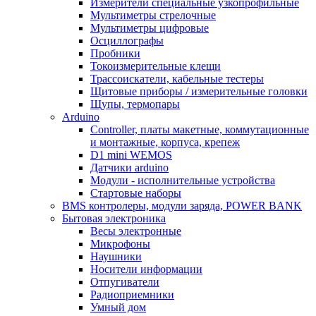
Измерители специальные узкопрофильные
Мультиметры стрелочные
Мультиметры цифровые
Осциллографы
Пробники
Токоизмерительные клещи
Трассоискатели, кабельные тестеры
Щитовые приборы / измерительные головки
Щупы, термопары
Arduino
Controller, платы макетные, коммутационные
и монтажные, корпуса, крепеж
D1 mini WEMOS
Датчики arduino
Модули - исполнительные устройства
Стартовые наборы
BMS контролеры, модули заряда, POWER BANK
Бытовая электроника
Весы электронные
Микрофоны
Наушники
Носители информации
Отпугиватели
Радиоприемники
Умный дом