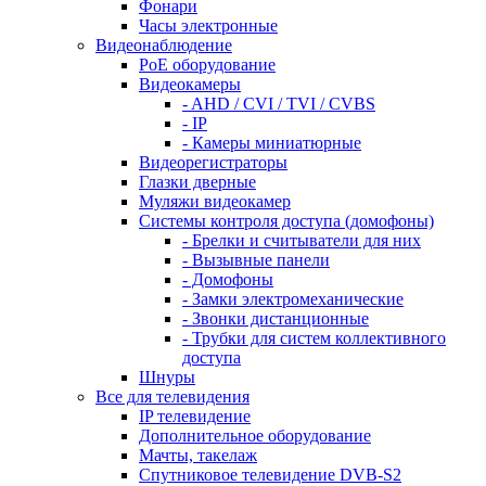
Фонари
Часы электронные
Видеонаблюдение
PoE оборудование
Видеокамеры
- AHD / CVI / TVI / CVBS
- IP
- Камеры миниатюрные
Видеорегистраторы
Глазки дверные
Муляжи видеокамер
Системы контроля доступа (домофоны)
- Брелки и считыватели для них
- Вызывные панели
- Домофоны
- Замки электромеханические
- Звонки дистанционные
- Трубки для систем коллективного
доступа
Шнуры
Все для телевидения
IP телевидение
Дополнительное оборудование
Мачты, такелаж
Спутниковое телевидение DVB-S2