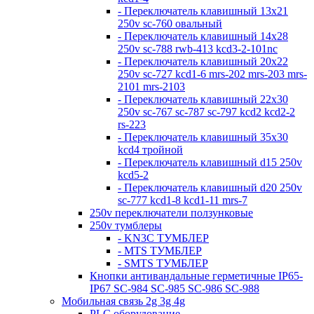
- Переключатель клавишный 13х21
250v sc-760 овальный
- Переключатель клавишный 14х28
250v sc-788 rwb-413 kcd3-2-101nc
- Переключатель клавишный 20х22
250v sc-727 kcd1-6 mrs-202 mrs-203 mrs-
2101 mrs-2103
- Переключатель клавишный 22х30
250v sc-767 sc-787 sc-797 kcd2 kcd2-2
rs-223
- Переключатель клавишный 35х30
kcd4 тройной
- Переключатель клавишный d15 250v
kcd5-2
- Переключатель клавишный d20 250v
sc-777 kcd1-8 kcd1-11 mrs-7
250v переключатели ползунковые
250v тумблеры
- KN3C ТУМБЛЕР
- MTS ТУМБЛЕР
- SMTS ТУМБЛЕР
Кнопки антивандальные герметичные IP65-
IP67 SC-984 SC-985 SC-986 SC-988
Мобильная связь 2g 3g 4g
PLC оборудование