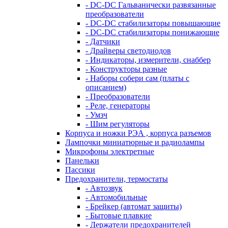
- DC-DC Гальванически развязанные
преобразователи
- DC-DC стабилизаторы повышающие
- DC-DC стабилизаторы понижающие
- Датчики
- Драйверы светодиодов
- Индикаторы, измерители, снаббер
- Конструкторы разные
- Наборы собери сам (платы с
описанием)
- Преобразователи
- Реле, генераторы
- Умзч
- Шим регуляторы
Корпуса и ножки РЭА , корпуса разъемов
Лампочки миниатюрные и радиолампы
Микрофоны электретные
Панельки
Пассики
Предохранители, термостаты
- Автозвук
- Автомобильные
- Брейкер (автомат защиты)
- Бытовые плавкие
- Держатели предохранителей