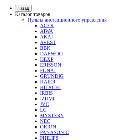
Назад
Каталог товаров
Пульты дистанционного управления
ACER
AIWA
AKAI
AVEST
BBK
DAEWOO
DEXP
ERISSON
FUNAI
GRUNDIG
HAIER
HITACHI
IRBIS
IZUMI
JVC
LG
MYSTERY
NEC
ORION
PANASONIC
PHILIPS