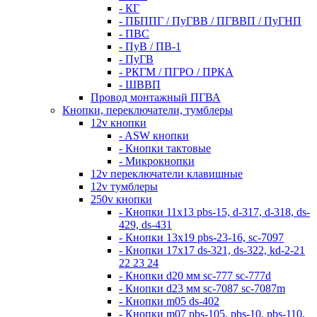
- КГ
- ПБППГ / ПуГВВ / ПГВВП / ПуГНП
- ПВС
- ПуВ / ПВ-1
- ПуГВ
- РКГМ / ПГРО / ПРКА
- ШВВП
Провод монтажный ПГВА
Кнопки, переключатели, тумблеры
12v кнопки
- ASW кнопки
- Кнопки тактовые
- Микрокнопки
12v переключатели клавишные
12v тумблеры
250v кнопки
- Кнопки 11х13 pbs-15, d-317, d-318, ds-
429, ds-431
- Кнопки 13х19 pbs-23-16, sc-7097
- Кнопки 17х17 ds-321, ds-322, kd-2-21
22 23 24
- Кнопки d20 мм sc-777 sc-777d
- Кнопки d23 мм sc-7087 sc-7087m
- Кнопки m05 ds-402
- Кнопки m07 pbs-105, pbs-10, pbs-110,