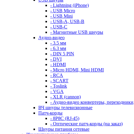
- Lightning (iPhone)
- USB Micro
- USB Mini
- USB-A, USB-B
- USB-C
- Магнитные USB шнуры
Аудио-видео
- 3.5 мм
- 6.3 мм
- DIN 5 PIN
- DVI
- HDMI
- Micro HDMI, Mini HDMI
- RCA
- SCART
- Toslink
- VGA
- XLR (cannon)
- Аудио-видео конвертеры, переходники
ВЧ шнуры телевизионные
Патч-корды
- 8P8C (RJ-45)
- Оптические патч-корды (на заказ)
Шнуры питания сетевые