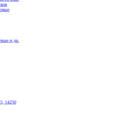
иков
уемые
вые и др.
5, 14250