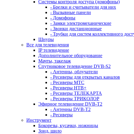
Системы контроля доступа (домофоны)
- Брелки и считыватели для них
- Вызывные панели
- Домофоны
- Замки электромеханические
- Звонки дистанционные
- Трубки для систем коллективного дост
Шнуры
Все для телевидения
IP телевидение
Дополнительное оборудование
Мачты, такелаж
Спутниковое телевидение DVB-S2
- Антенны, облучатели
- Ресиверы для открытых каналов
- Ресиверы МТС
- Ресиверы НТВ+
- Ресиверы ТЕЛЕКАРТА
- Ресиверы ТРИКОЛОР
Эфирное телевидение DVB-T2
- Антенны DVB-T2
- Ресиверы
Инструмент
Бокорезы, кусачки, ножницы
Зонд, шило