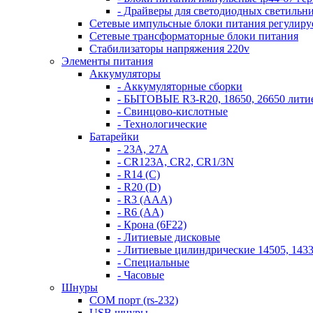
- Драйверы для светодиодных светильн
Сетевые импульсные блоки питания регулир
Сетевые трансформаторные блоки питания
Стабилизаторы напряжения 220v
Элементы питания
Аккумуляторы
- Аккумуляторные сборки
- БЫТОВЫЕ R3-R20, 18650, 26650 литие
- Свинцово-кислотные
- Технологические
Батарейки
- 23A, 27A
- CR123A, CR2, CR1/3N
- R14 (C)
- R20 (D)
- R3 (AAA)
- R6 (AA)
- Крона (6F22)
- Литиевые дисковые
- Литиевые цилиндрические 14505, 1433
- Специальные
- Часовые
Шнуры
COM порт (rs-232)
USB шнуры