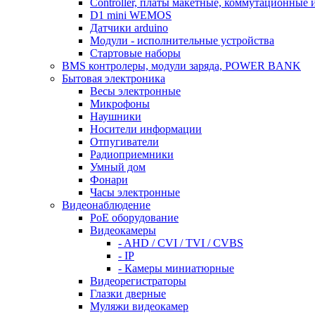
Controller, платы макетные, коммутационные 
D1 mini WEMOS
Датчики arduino
Модули - исполнительные устройства
Стартовые наборы
BMS контролеры, модули заряда, POWER BANK
Бытовая электроника
Весы электронные
Микрофоны
Наушники
Носители информации
Отпугиватели
Радиоприемники
Умный дом
Фонари
Часы электронные
Видеонаблюдение
PoE оборудование
Видеокамеры
- AHD / CVI / TVI / CVBS
- IP
- Камеры миниатюрные
Видеорегистраторы
Глазки дверные
Муляжи видеокамер