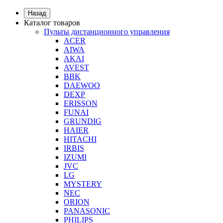
Назад
Каталог товаров
Пульты дистанционного управления
ACER
AIWA
AKAI
AVEST
BBK
DAEWOO
DEXP
ERISSON
FUNAI
GRUNDIG
HAIER
HITACHI
IRBIS
IZUMI
JVC
LG
MYSTERY
NEC
ORION
PANASONIC
PHILIPS