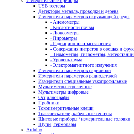
Измерительные приборы
USB тестеры
Детекторы металла, проводки и дерева
Измерители параметров окружающей среды
- Анемометры
- Кислотности почвы
- Люксометры
- Пирометры
- Радиационного загрязнения
- Содержания нитратов в овощах и фрук
- Термометры, гигрометры, метеостанци
- Уровень шума
- Электромагнитного излучения
Измерители параметров радиоволн
Измерители параметров радиодеталей
Измерители специальные узкопрофильные
Мультиметры стрелочные
Мультиметры цифровые
Осциллографы
Пробники
Токоизмерительные клещи
Трассоискатели, кабельные тестеры
Щитовые приборы / измерительные головки
Щупы, термопары
Arduino