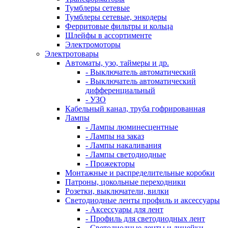
Тумблеры сетевые
Тумблеры сетевые, энкодеры
Ферритовые фильтры и кольца
Шлейфы в ассортименте
Электромоторы
Электротовары
Автоматы, узо, таймеры и др.
- Выключатель автоматический
- Выключатель автоматический
дифференциальный
- УЗО
Кабельный канал, труба гофрированная
Лампы
- Лампы люминесцентные
- Лампы на заказ
- Лампы накаливания
- Лампы светодиодные
- Прожекторы
Монтажные и распределительные коробки
Патроны, цокольные переходники
Розетки, выключатели, вилки
Светодиодные ленты профиль и аксессуары
- Аксессуары для лент
- Профиль для светодиодных лент
- Светодиодные ленты и линейки