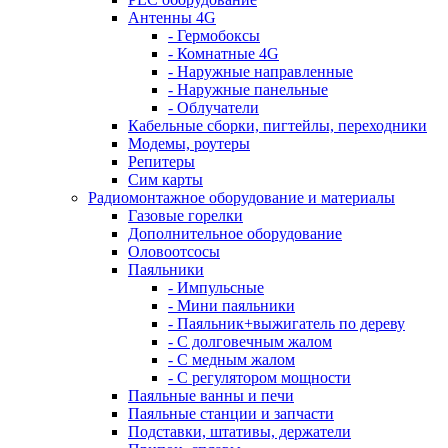
Антенны 4G
- Гермобоксы
- Комнатные 4G
- Наружные направленные
- Наружные панельные
- Облучатели
Кабельные сборки, пигтейлы, переходники
Модемы, роутеры
Репитеры
Сим карты
Радиомонтажное оборудование и материалы
Газовые горелки
Дополнительное оборудование
Оловоотсосы
Паяльники
- Импульсные
- Мини паяльники
- Паяльник+выжигатель по дереву
- С долговечным жалом
- С медным жалом
- С регулятором мощности
Паяльные ванны и печи
Паяльные станции и запчасти
Подставки, штативы, держатели