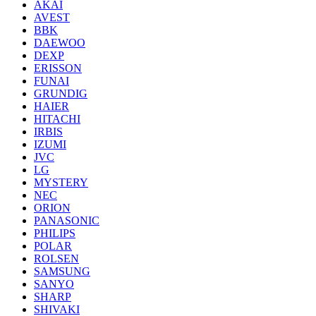
AKAI
AVEST
BBK
DAEWOO
DEXP
ERISSON
FUNAI
GRUNDIG
HAIER
HITACHI
IRBIS
IZUMI
JVC
LG
MYSTERY
NEC
ORION
PANASONIC
PHILIPS
POLAR
ROLSEN
SAMSUNG
SANYO
SHARP
SHIVAKI