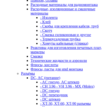
Припои, сплавы
Расходные материалы для радиомонтажа
Расходные, изоляционные и смазочные
материалы
- Изолента
- Клей
- Скобы для крепления кабеля, труб
- Скотч
- Смазка силиконовая и другие
- Термоусадочная трубка
- Хомуты кабельные (стяжка)
Реактивы для изготовления печатных плат,
маркеры
Смазки
Технические жидкости и аэрозоли
Флюсы, кислоты
Флюсы, пасты для smd монтажа
Разъёмы
DC, AC (питание)
- AC гнездо, AC штекер
- CH 3.96 - VH 3.96 - MX (Molex)
- DC гнездо
- DC переходник
- DC штекер
- XT-30, XT-60, XT-90 разъемы