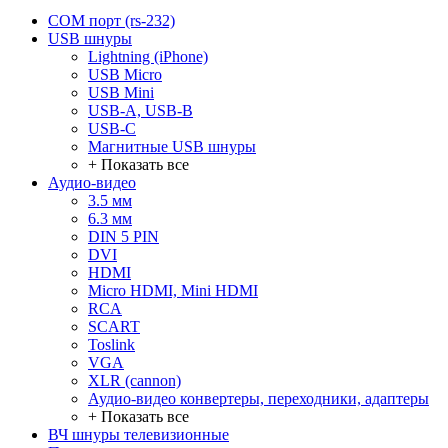
COM порт (rs-232)
USB шнуры
Lightning (iPhone)
USB Micro
USB Mini
USB-A, USB-B
USB-C
Магнитные USB шнуры
+ Показать все
Аудио-видео
3.5 мм
6.3 мм
DIN 5 PIN
DVI
HDMI
Micro HDMI, Mini HDMI
RCA
SCART
Toslink
VGA
XLR (cannon)
Аудио-видео конвертеры, переходники, адаптеры
+ Показать все
ВЧ шнуры телевизионные