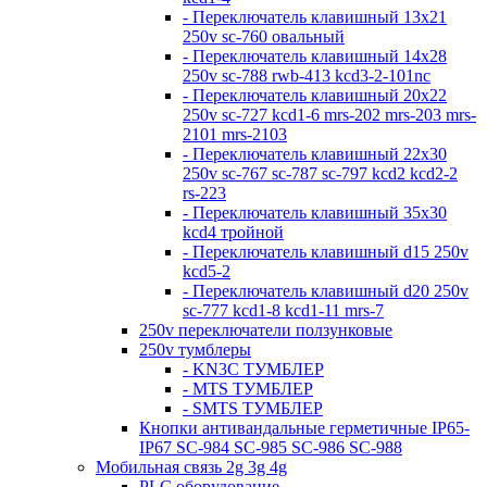
- Переключатель клавишный 13х21
250v sc-760 овальный
- Переключатель клавишный 14х28
250v sc-788 rwb-413 kcd3-2-101nc
- Переключатель клавишный 20х22
250v sc-727 kcd1-6 mrs-202 mrs-203 mrs-
2101 mrs-2103
- Переключатель клавишный 22х30
250v sc-767 sc-787 sc-797 kcd2 kcd2-2
rs-223
- Переключатель клавишный 35х30
kcd4 тройной
- Переключатель клавишный d15 250v
kcd5-2
- Переключатель клавишный d20 250v
sc-777 kcd1-8 kcd1-11 mrs-7
250v переключатели ползунковые
250v тумблеры
- KN3C ТУМБЛЕР
- MTS ТУМБЛЕР
- SMTS ТУМБЛЕР
Кнопки антивандальные герметичные IP65-
IP67 SC-984 SC-985 SC-986 SC-988
Мобильная связь 2g 3g 4g
PLC оборудование