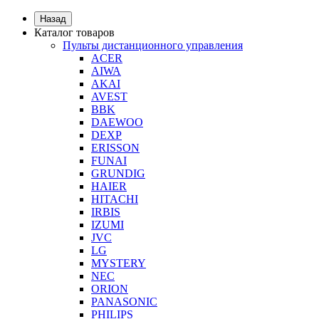
Назад
Каталог товаров
Пульты дистанционного управления
ACER
AIWA
AKAI
AVEST
BBK
DAEWOO
DEXP
ERISSON
FUNAI
GRUNDIG
HAIER
HITACHI
IRBIS
IZUMI
JVC
LG
MYSTERY
NEC
ORION
PANASONIC
PHILIPS