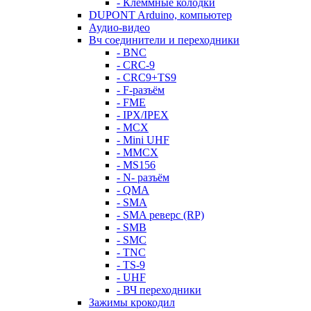
- Клеммные колодки
DUPONT Arduino, компьютер
Аудио-видео
Вч соединители и переходники
- BNC
- CRC-9
- CRC9+TS9
- F-разъём
- FME
- IPX/IPEX
- MCX
- Mini UHF
- MMCX
- MS156
- N- разъём
- QMA
- SMA
- SMA реверс (RP)
- SMB
- SMC
- TNC
- TS-9
- UHF
- ВЧ переходники
Зажимы крокодил