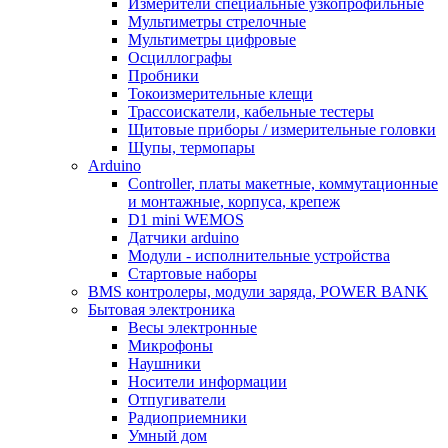
Измерители специальные узкопрофильные
Мультиметры стрелочные
Мультиметры цифровые
Осциллографы
Пробники
Токоизмерительные клещи
Трассоискатели, кабельные тестеры
Щитовые приборы / измерительные головки
Щупы, термопары
Arduino
Controller, платы макетные, коммутационные
и монтажные, корпуса, крепеж
D1 mini WEMOS
Датчики arduino
Модули - исполнительные устройства
Стартовые наборы
BMS контролеры, модули заряда, POWER BANK
Бытовая электроника
Весы электронные
Микрофоны
Наушники
Носители информации
Отпугиватели
Радиоприемники
Умный дом