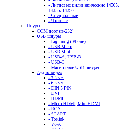
- Литиевые цилиндрические 14505,
14335, 14250
- Специальные
- Часовые
Шнуры
COM порт (rs-232)
USB шнуры
- Lightning (iPhone)
- USB Micro
- USB Mini
- USB-A, USB-B
- USB-C
- Магнитные USB шнуры
Аудио-видео
- 3.5 мм
- 6.3 мм
- DIN 5 PIN
- DVI
- HDMI
- Micro HDMI, Mini HDMI
- RCA
- SCART
- Toslink
- VGA