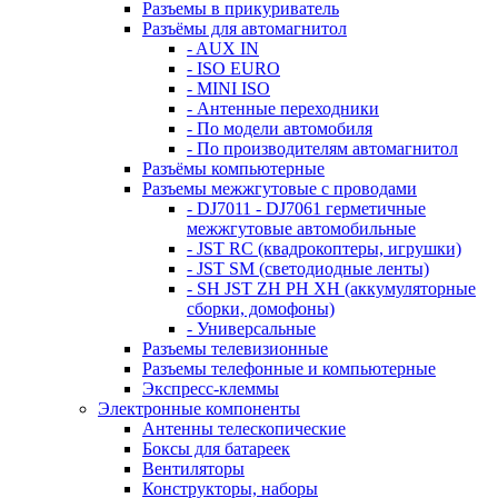
Разъемы в прикуриватель
Разъёмы для автомагнитол
- AUX IN
- ISO EURO
- MINI ISO
- Антенные переходники
- По модели автомобиля
- По производителям автомагнитол
Разъёмы компьютерные
Разъемы межжгутовые с проводами
- DJ7011 - DJ7061 герметичные
межжгутовые автомобильные
- JST RC (квадрокоптеры, игрушки)
- JST SM (светодиодные ленты)
- SH JST ZH PH XH (аккумуляторные
сборки, домофоны)
- Универсальные
Разъемы телевизионные
Разъемы телефонные и компьютерные
Экспресс-клеммы
Электронные компоненты
Антенны телескопические
Боксы для батареек
Вентиляторы
Конструкторы, наборы