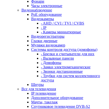
Фонари
Часы электронные
Видеонаблюдение
PoE оборудование
Видеокамеры
- AHD / CVI / TVI / CVBS
- IP
- Камеры миниатюрные
Видеорегистраторы
Глазки дверные
Муляжи видеокамер
Системы контроля доступа (домофоны)
- Брелки и считыватели для них
- Вызывные панели
- Домофоны
- Замки электромеханические
- Звонки дистанционные
- Трубки для систем коллективного
доступа
Шнуры
Все для телевидения
IP телевидение
Дополнительное оборудование
Мачты, такелаж
Спутниковое телевидение DVB-S2