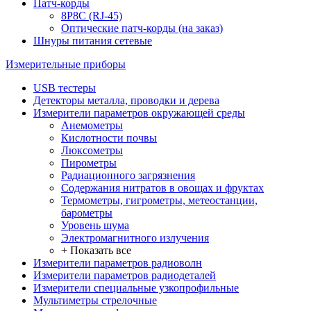
Патч-корды
8P8C (RJ-45)
Оптические патч-корды (на заказ)
Шнуры питания сетевые
Измерительные приборы
USB тестеры
Детекторы металла, проводки и дерева
Измерители параметров окружающей среды
Анемометры
Кислотности почвы
Люксометры
Пирометры
Радиационного загрязнения
Содержания нитратов в овощах и фруктах
Термометры, гигрометры, метеостанции,
барометры
Уровень шума
Электромагнитного излучения
+ Показать все
Измерители параметров радиоволн
Измерители параметров радиодеталей
Измерители специальные узкопрофильные
Мультиметры стрелочные