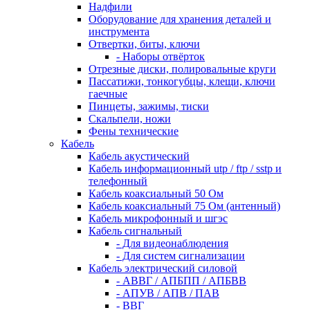
Надфили
Оборудование для хранения деталей и
инструмента
Отвертки, биты, ключи
- Наборы отвёрток
Отрезные диски, полировальные круги
Пассатижи, тонкогубцы, клещи, ключи
гаечные
Пинцеты, зажимы, тиски
Скальпели, ножи
Фены технические
Кабель
Кабель акустический
Кабель информационный utp / ftp / sstp и
телефонный
Кабель коаксиальный 50 Ом
Кабель коаксиальный 75 Ом (антенный)
Кабель микрофонный и шгэс
Кабель сигнальный
- Для видеонаблюдения
- Для систем сигнализации
Кабель электрический силовой
- АВВГ / АПБПП / АПБВВ
- АПУВ / АПВ / ПАВ
- ВВГ