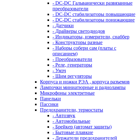
- DC-DC Гальванически развязанные
преобразователи
- DC-DC стабилизаторы повышающие
- DC-DC стабилизаторы понижающие
- Датчики
- Драйверы светодиодов
- Индикаторы, измерители, снаббер
- Конструкторы разные
- Наборы собери сам (платы с
описанием)
- Преобразователи
- Реле, генераторы
- Умзч
- Шим регуляторы
Корпуса и ножки РЭА , корпуса разъемов
Лампочки миниатюрные и радиолампы
Микрофоны электретные
Панельки
Пассики
Предохранители, термостаты
- Автозвук
- Автомобильные
- Брейкер (автомат защиты)
- Бытовые плавкие
- Держатели предохранителей