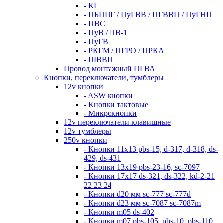
- КГ
- ПБППГ / ПуГВВ / ПГВВП / ПуГНП
- ПВС
- ПуВ / ПВ-1
- ПуГВ
- РКГМ / ПГРО / ПРКА
- ШВВП
Провод монтажный ПГВА
Кнопки, переключатели, тумблеры
12v кнопки
- ASW кнопки
- Кнопки тактовые
- Микрокнопки
12v переключатели клавишные
12v тумблеры
250v кнопки
- Кнопки 11х13 pbs-15, d-317, d-318, ds-
429, ds-431
- Кнопки 13х19 pbs-23-16, sc-7097
- Кнопки 17х17 ds-321, ds-322, kd-2-21
22 23 24
- Кнопки d20 мм sc-777 sc-777d
- Кнопки d23 мм sc-7087 sc-7087m
- Кнопки m05 ds-402
- Кнопки m07 pbs-105, pbs-10, pbs-110,