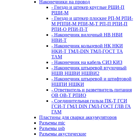
Наконечники на провод
- Гнездо и штекер круглые РШИ-П
РШИ-М
- Гнездо и штекер плоские РП-М РПИ-
М РППИ-М РПИ-М-Т РП-П РПИ-П
РПИ-О РПИ-П-Т
- Наконечник вилочный НВ НВИ
НВИ-Т
- Наконечник кольцевой НК НКИ
НКИ-Т ТМЛ-DIN ТМЛ-ГОСТ ТА
ТАМ
- Наконечник на кабель СИЗ КИЗ
- Наконечник штыревой втулочный
НШВ НШВИ НШВИ2
- Наконечник штыревой и штифтовой
НШПИ НШКИ
- Ответвитель и разветвитель питания
ОВ ОВ-Т РПИО
- Соединительная гильза ПК-Т ГСИ
ГСИ-Т ГМЛ DIN ГМЛ-ГОСТ ГЛВ ГА
ГАМ
Пластины для сварки аккумуляторов
Разъемы mic
Разъемы usb
Разъемы акустические