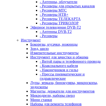
- Антенны, облучатели
- Ресиверы для открытых каналов
- Ресиверы МТС
- Ресиверы НТВ+
- Ресиверы ТЕЛЕКАРТА
- Ресиверы ТРИКОЛОР
Эфирное телевидение DVB-T2
- Антенны DVB-T2
- Ресиверы
Инструмент
Бокорезы, кусачки, ножницы
Зонд, шило
Измерительные инструменты
Инструмент для зачистки и обжима
- Витой пары и телефонного провода
- Коаксиального кабеля
- Наконечников и гильз
- Прессы пневматические и
гидравлические
Лупы, зеркала, бинокуляры, микроскопы,
эндоскопы
Магниты, держатели для инструментов
Микродрели, наборы сверл
Мини станки
Наборы для ремонта телефонов