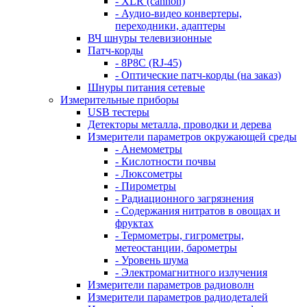
- XLR (cannon)
- Аудио-видео конвертеры,
переходники, адаптеры
ВЧ шнуры телевизионные
Патч-корды
- 8P8C (RJ-45)
- Оптические патч-корды (на заказ)
Шнуры питания сетевые
Измерительные приборы
USB тестеры
Детекторы металла, проводки и дерева
Измерители параметров окружающей среды
- Анемометры
- Кислотности почвы
- Люксометры
- Пирометры
- Радиационного загрязнения
- Содержания нитратов в овощах и
фруктах
- Термометры, гигрометры,
метеостанции, барометры
- Уровень шума
- Электромагнитного излучения
Измерители параметров радиоволн
Измерители параметров радиодеталей