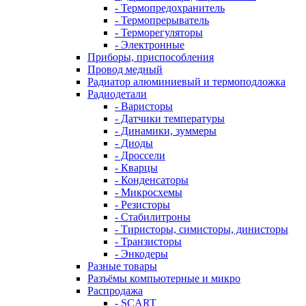
- Термопредохранитель
- Термопрерыватель
- Терморегуляторы
- Электронные
Приборы, приспособления
Провод медный
Радиатор алюминиевый и термоподложка
Радиодетали
- Варисторы
- Датчики температуры
- Динамики, зуммеры
- Диоды
- Дроссели
- Кварцы
- Конденсаторы
- Микросхемы
- Резисторы
- Стабилитроны
- Тиристоры, симисторы, динисторы
- Транзисторы
- Энкодеры
Разные товары
Разъёмы компьютерные и микро
Распродажа
- SCART