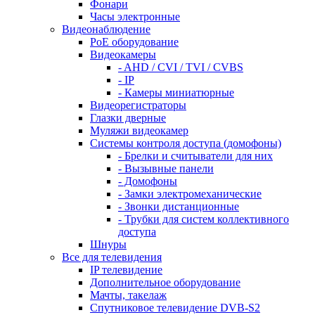
Фонари
Часы электронные
Видеонаблюдение
PoE оборудование
Видеокамеры
- AHD / CVI / TVI / CVBS
- IP
- Камеры миниатюрные
Видеорегистраторы
Глазки дверные
Муляжи видеокамер
Системы контроля доступа (домофоны)
- Брелки и считыватели для них
- Вызывные панели
- Домофоны
- Замки электромеханические
- Звонки дистанционные
- Трубки для систем коллективного
доступа
Шнуры
Все для телевидения
IP телевидение
Дополнительное оборудование
Мачты, такелаж
Спутниковое телевидение DVB-S2