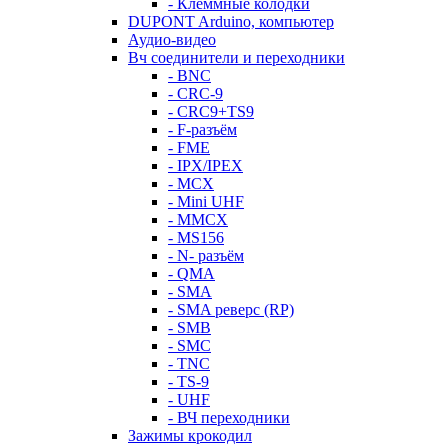
- Клеммные колодки
DUPONT Arduino, компьютер
Аудио-видео
Вч соединители и переходники
- BNC
- CRC-9
- CRC9+TS9
- F-разъём
- FME
- IPX/IPEX
- MCX
- Mini UHF
- MMCX
- MS156
- N- разъём
- QMA
- SMA
- SMA реверс (RP)
- SMB
- SMC
- TNC
- TS-9
- UHF
- ВЧ переходники
Зажимы крокодил