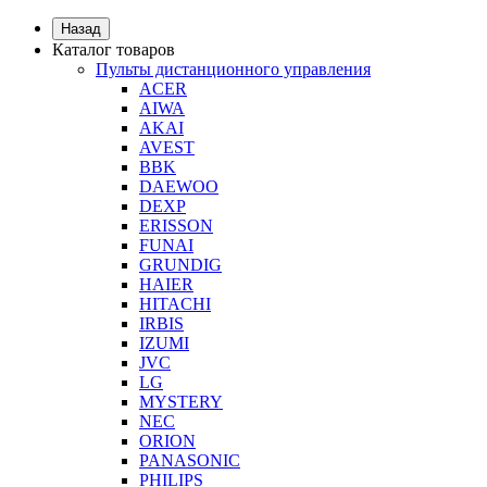
Назад
Каталог товаров
Пульты дистанционного управления
ACER
AIWA
AKAI
AVEST
BBK
DAEWOO
DEXP
ERISSON
FUNAI
GRUNDIG
HAIER
HITACHI
IRBIS
IZUMI
JVC
LG
MYSTERY
NEC
ORION
PANASONIC
PHILIPS