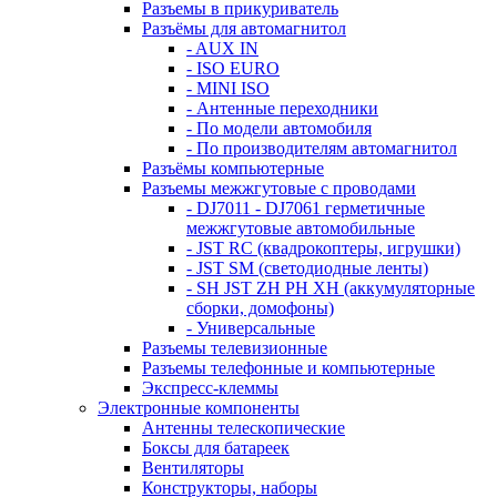
Разъемы в прикуриватель
Разъёмы для автомагнитол
- AUX IN
- ISO EURO
- MINI ISO
- Антенные переходники
- По модели автомобиля
- По производителям автомагнитол
Разъёмы компьютерные
Разъемы межжгутовые с проводами
- DJ7011 - DJ7061 герметичные
межжгутовые автомобильные
- JST RC (квадрокоптеры, игрушки)
- JST SM (светодиодные ленты)
- SH JST ZH PH XH (аккумуляторные
сборки, домофоны)
- Универсальные
Разъемы телевизионные
Разъемы телефонные и компьютерные
Экспресс-клеммы
Электронные компоненты
Антенны телескопические
Боксы для батареек
Вентиляторы
Конструкторы, наборы