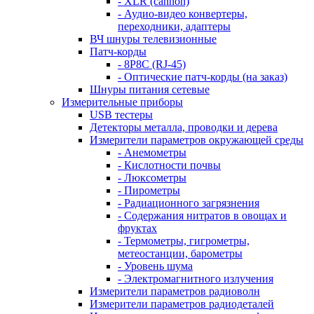
- XLR (cannon)
- Аудио-видео конвертеры,
переходники, адаптеры
ВЧ шнуры телевизионные
Патч-корды
- 8P8C (RJ-45)
- Оптические патч-корды (на заказ)
Шнуры питания сетевые
Измерительные приборы
USB тестеры
Детекторы металла, проводки и дерева
Измерители параметров окружающей среды
- Анемометры
- Кислотности почвы
- Люксометры
- Пирометры
- Радиационного загрязнения
- Содержания нитратов в овощах и
фруктах
- Термометры, гигрометры,
метеостанции, барометры
- Уровень шума
- Электромагнитного излучения
Измерители параметров радиоволн
Измерители параметров радиодеталей