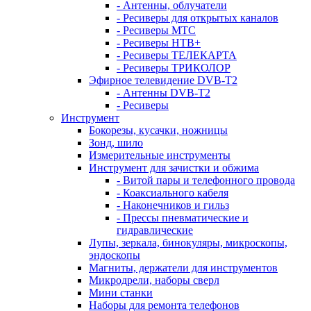
- Антенны, облучатели
- Ресиверы для открытых каналов
- Ресиверы МТС
- Ресиверы НТВ+
- Ресиверы ТЕЛЕКАРТА
- Ресиверы ТРИКОЛОР
Эфирное телевидение DVB-T2
- Антенны DVB-T2
- Ресиверы
Инструмент
Бокорезы, кусачки, ножницы
Зонд, шило
Измерительные инструменты
Инструмент для зачистки и обжима
- Витой пары и телефонного провода
- Коаксиального кабеля
- Наконечников и гильз
- Прессы пневматические и
гидравлические
Лупы, зеркала, бинокуляры, микроскопы,
эндоскопы
Магниты, держатели для инструментов
Микродрели, наборы сверл
Мини станки
Наборы для ремонта телефонов