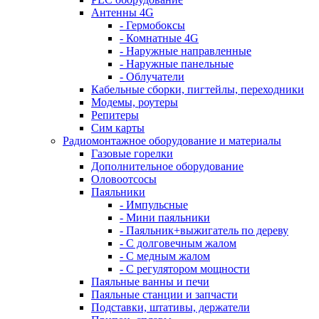
Антенны 4G
- Гермобоксы
- Комнатные 4G
- Наружные направленные
- Наружные панельные
- Облучатели
Кабельные сборки, пигтейлы, переходники
Модемы, роутеры
Репитеры
Сим карты
Радиомонтажное оборудование и материалы
Газовые горелки
Дополнительное оборудование
Оловоотсосы
Паяльники
- Импульсные
- Мини паяльники
- Паяльник+выжигатель по дереву
- С долговечным жалом
- С медным жалом
- С регулятором мощности
Паяльные ванны и печи
Паяльные станции и запчасти
Подставки, штативы, держатели