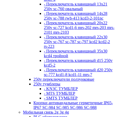
- Переключатель клавишный 13х21
250v sc-760 овальный
- Переключатель клавишный 14х28
250v sc-788 rwb-413 kcd3-2-101nc
- Переключатель клавишный 20х22
250v sc-727 kcd1-6 mrs-202 mrs-203 mrs-
2101 mrs-2103
- Переключатель клавишный 22х30
250v sc-767 sc-787 sc-797 kcd2 kcd2-2
rs-223
- Переключатель клавишный 35х30
kcd4 тройной
- Переключатель клавишный d15 250v
kcd5-2
- Переключатель клавишный d20 250v
sc-777 kcd1-8 kcd1-11 mrs-7
250v переключатели ползунковые
250v тумблеры
- KN3C ТУМБЛЕР
- MTS ТУМБЛЕР
- SMTS ТУМБЛЕР
Кнопки антивандальные герметичные IP65-
IP67 SC-984 SC-985 SC-986 SC-988
Мобильная связь 2g 3g 4g
PLC оборудование