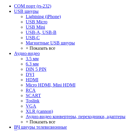
COM порт (rs-232)
USB шнуры
Lightning (iPhone)
USB Micro
USB Mini
USB-A, USB-B
USB-C
Магнитные USB шнуры
+ Показать все
Аудио-видео
3.5 мм
6.3 мм
DIN 5 PIN
DVI
HDMI
Micro HDMI, Mini HDMI
RCA
SCART
Toslink
VGA
XLR (cannon)
Аудио-видео конвертеры, переходники, адаптеры
+ Показать все
ВЧ шнуры телевизионные