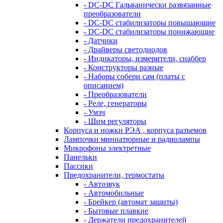
- DC-DC Гальванически развязанные
преобразователи
- DC-DC стабилизаторы повышающие
- DC-DC стабилизаторы понижающие
- Датчики
- Драйверы светодиодов
- Индикаторы, измерители, снаббер
- Конструкторы разные
- Наборы собери сам (платы с
описанием)
- Преобразователи
- Реле, генераторы
- Умзч
- Шим регуляторы
Корпуса и ножки РЭА , корпуса разъемов
Лампочки миниатюрные и радиолампы
Микрофоны электретные
Панельки
Пассики
Предохранители, термостаты
- Автозвук
- Автомобильные
- Брейкер (автомат защиты)
- Бытовые плавкие
- Держатели предохранителей