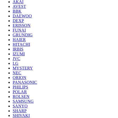
AKAI
AVEST
BBK
DAEWOO
DEXP
ERISSON
FUNAI
GRUNDIG
HAIER
HITACHI
IRBIS
IZUMI
JVC
LG
MYSTERY
NEC
ORION
PANASONIC
PHILIPS
POLAR
ROLSEN
SAMSUNG
SANYO
SHARP
SHIVAKI