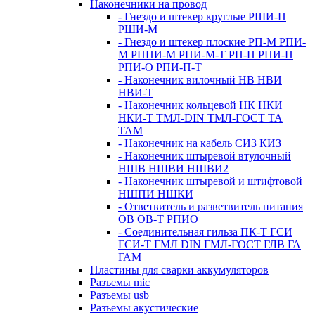
Наконечники на провод
- Гнездо и штекер круглые РШИ-П
РШИ-М
- Гнездо и штекер плоские РП-М РПИ-
М РППИ-М РПИ-М-Т РП-П РПИ-П
РПИ-О РПИ-П-Т
- Наконечник вилочный НВ НВИ
НВИ-Т
- Наконечник кольцевой НК НКИ
НКИ-Т ТМЛ-DIN ТМЛ-ГОСТ ТА
ТАМ
- Наконечник на кабель СИЗ КИЗ
- Наконечник штыревой втулочный
НШВ НШВИ НШВИ2
- Наконечник штыревой и штифтовой
НШПИ НШКИ
- Ответвитель и разветвитель питания
ОВ ОВ-Т РПИО
- Соединительная гильза ПК-Т ГСИ
ГСИ-Т ГМЛ DIN ГМЛ-ГОСТ ГЛВ ГА
ГАМ
Пластины для сварки аккумуляторов
Разъемы mic
Разъемы usb
Разъемы акустические