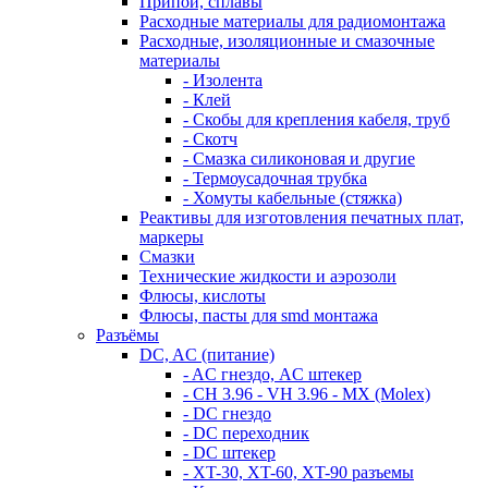
Припои, сплавы
Расходные материалы для радиомонтажа
Расходные, изоляционные и смазочные
материалы
- Изолента
- Клей
- Скобы для крепления кабеля, труб
- Скотч
- Смазка силиконовая и другие
- Термоусадочная трубка
- Хомуты кабельные (стяжка)
Реактивы для изготовления печатных плат,
маркеры
Смазки
Технические жидкости и аэрозоли
Флюсы, кислоты
Флюсы, пасты для smd монтажа
Разъёмы
DC, AC (питание)
- AC гнездо, AC штекер
- CH 3.96 - VH 3.96 - MX (Molex)
- DC гнездо
- DC переходник
- DC штекер
- XT-30, XT-60, XT-90 разъемы