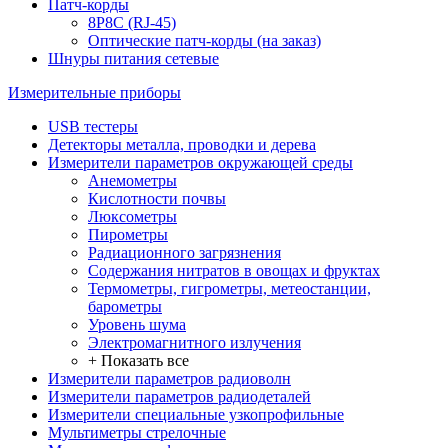
Патч-корды
8P8C (RJ-45)
Оптические патч-корды (на заказ)
Шнуры питания сетевые
Измерительные приборы
USB тестеры
Детекторы металла, проводки и дерева
Измерители параметров окружающей среды
Анемометры
Кислотности почвы
Люксометры
Пирометры
Радиационного загрязнения
Содержания нитратов в овощах и фруктах
Термометры, гигрометры, метеостанции,
барометры
Уровень шума
Электромагнитного излучения
+ Показать все
Измерители параметров радиоволн
Измерители параметров радиодеталей
Измерители специальные узкопрофильные
Мультиметры стрелочные