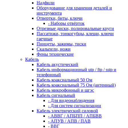
Надфили
Оборудование для хранения деталей и
инструмента
Отвертки, биты, ключи
- Наборы отвёрток
Отрезные диски, полировальные круги
Пассатижи, тонкогубцы, клещи, ключи
гаечные
Пинцеты, зажимы, тиски
Скальпели, ножи
Фены технические
Кабель
Кабель акустический
Кабель информационный utp / ftp / sstp и
телефонный
Кабель коаксиальный 50 Ом
Кабель коаксиальный 75 Ом (антенный)
Кабель микрофонный и шгэс
Кабель сигнальный
- Для видеонаблюдения
- Для систем сигнализации
Кабель электрический силовой
- АВВГ / АПБПП / АПБВВ
- АПУВ / АПВ / ПАВ
- ВВГ