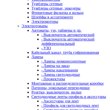
Тумблеры сетевые
Тумблеры сетевые, энкодеры
Ферритовые фильтры и кольца
Шлейфы в ассортименте
Электромоторы
Электротовары
Автоматы, узо, таймеры и др.
- Выключатель автоматический
- Выключатель автоматический
дифференциальный
- УЗО
Кабельный канал, труба гофрированная
Лампы
- Лампы люминесцентные
- Лампы на заказ
- Лампы накаливания
- Лампы светодиодные
- Прожекторы
Монтажные и распределительные коробки
Патроны, цокольные переходники
Розетки, выключатели, вилки
Светодиодные ленты профиль и аксессуары
- Аксессуары для лент
- Профиль для светодиодных лент
- Светодиодные ленты и линейки