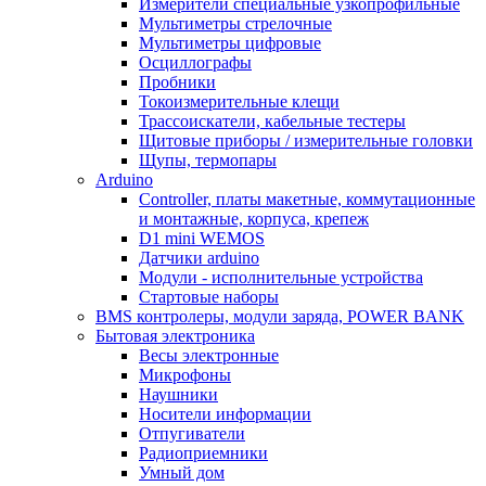
Измерители специальные узкопрофильные
Мультиметры стрелочные
Мультиметры цифровые
Осциллографы
Пробники
Токоизмерительные клещи
Трассоискатели, кабельные тестеры
Щитовые приборы / измерительные головки
Щупы, термопары
Arduino
Controller, платы макетные, коммутационные
и монтажные, корпуса, крепеж
D1 mini WEMOS
Датчики arduino
Модули - исполнительные устройства
Стартовые наборы
BMS контролеры, модули заряда, POWER BANK
Бытовая электроника
Весы электронные
Микрофоны
Наушники
Носители информации
Отпугиватели
Радиоприемники
Умный дом