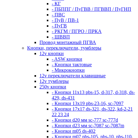
- КГ
- ПБППГ / ПуГВВ / ПГВВП / ПуГНП
- ПВС
- ПуВ / ПВ-1
- ПуГВ
- РКГМ / ПГРО / ПРКА
- ШВВП
Провод монтажный ПГВА
Кнопки, переключатели, тумблеры
12v кнопки
- ASW кнопки
- Кнопки тактовые
- Микрокнопки
12v переключатели клавишные
12v тумблеры
250v кнопки
- Кнопки 11х13 pbs-15, d-317, d-318, ds-
429, ds-431
- Кнопки 13х19 pbs-23-16, sc-7097
- Кнопки 17х17 ds-321, ds-322, kd-2-21
22 23 24
- Кнопки d20 мм sc-777 sc-777d
- Кнопки d23 мм sc-7087 sc-7087m
- Кнопки m05 ds-402
- Кнопки m07 pbs-105, pbs-10, pbs-110,