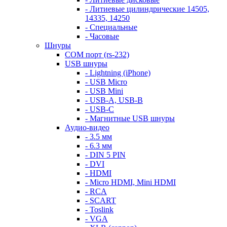
- Литиевые цилиндрические 14505,
14335, 14250
- Специальные
- Часовые
Шнуры
COM порт (rs-232)
USB шнуры
- Lightning (iPhone)
- USB Micro
- USB Mini
- USB-A, USB-B
- USB-C
- Магнитные USB шнуры
Аудио-видео
- 3.5 мм
- 6.3 мм
- DIN 5 PIN
- DVI
- HDMI
- Micro HDMI, Mini HDMI
- RCA
- SCART
- Toslink
- VGA