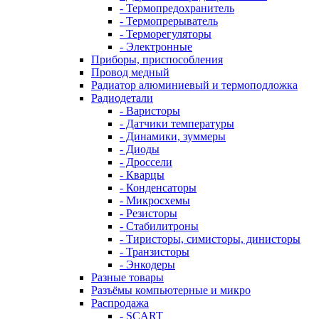
- Термопредохранитель
- Термопрерыватель
- Терморегуляторы
- Электронные
Приборы, приспособления
Провод медный
Радиатор алюминиевый и термоподложка
Радиодетали
- Варисторы
- Датчики температуры
- Динамики, зуммеры
- Диоды
- Дроссели
- Кварцы
- Конденсаторы
- Микросхемы
- Резисторы
- Стабилитроны
- Тиристоры, симисторы, динисторы
- Транзисторы
- Энкодеры
Разные товары
Разъёмы компьютерные и микро
Распродажа
- SCART